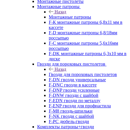
Монтажные пистолеты
Монтажные патроны
Назад
Монтажные патроны
F-К монтажные патроны 6,8х11 мм в
кассете
F-D монтажные патроны 6,8/18мм
россыпью
F-C монтажные патроны 5,6х16мм
россыпью
F-DK монтажные патроны 6,3х10 мм в
диске
Гвозди для пороховых пистолетов
Назад
Гвозди для пороховых пистолетов
F-DN гвозди универсальные
F-DNC гвозди в кассете
F-DNP гвозди усиленные
F-DNW гвозди с шайбой
F-EDN гвозди по металлу
F-ENP гвозди для профнастила
F-M8 гвоздь-шпильки
F-NK гвозди с шайбой
F-PC дюбель-гвозди
Комплекты патроны+гвозди