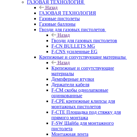
ГАЗОВАЯ ТЕХНОЛОГИЯ
Назад
ГАЗОВАЯ ТЕХНОЛОГИЯ
Газовые пистолеты
Газовые баллоны
Гвозди для газовых пистолетов
Назад
Гвозди для газовых пистолетов
F-CN BULLETS MG
F-CNS усиленные EG
Крепежные и сопутствующие материалы
Назад
Крепежные и сопутствующие
материалы
Демпферные втулки
Держатели кабеля
F-CM скобы однолапковые
оцинкованные
F-CPE крепежные клипсы для
монтажных пистолетов
F-CTE Площадка под стяжку для
прямого монтажа
F-SW Шайба для монтажного
пистолета
Монтажная лента