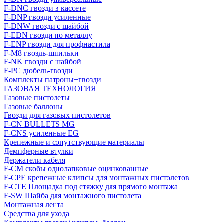
F-DNC гвозди в кассете
F-DNP гвозди усиленные
F-DNW гвозди с шайбой
F-EDN гвозди по металлу
F-ENP гвозди для профнастила
F-M8 гвоздь-шпильки
F-NK гвозди с шайбой
F-PC дюбель-гвозди
Комплекты патроны+гвозди
ГАЗОВАЯ ТЕХНОЛОГИЯ
Газовые пистолеты
Газовые баллоны
Гвозди для газовых пистолетов
F-CN BULLETS MG
F-CNS усиленные EG
Крепежные и сопутствующие материалы
Демпферные втулки
Держатели кабеля
F-CM скобы однолапковые оцинкованные
F-CPE крепежные клипсы для монтажных пистолетов
F-CTE Площадка под стяжку для прямого монтажа
F-SW Шайба для монтажного пистолета
Монтажная лента
Средства для ухода