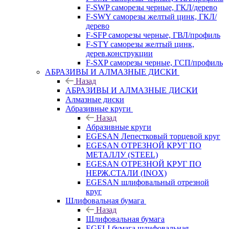
F-SWP саморезы черные, ГКЛ/дерево
F-SWY саморезы желтый цинк, ГКЛ/
дерево
F-SFP саморезы черные, ГВЛ/профиль
F-STY саморезы желтый цинк,
дерев.конструкции
F-SXP саморезы черные, ГСП/профиль
АБРАЗИВЫ И АЛМАЗНЫЕ ДИСКИ
Назад
АБРАЗИВЫ И АЛМАЗНЫЕ ДИСКИ
Алмазные диски
Абразивные круги
Назад
Абразивные круги
EGESAN Лепестковый торцевой круг
EGESAN ОТРЕЗНОЙ КРУГ ПО
МЕТАЛЛУ (STEEL)
EGESAN ОТРЕЗНОЙ КРУГ ПО
НЕРЖ.СТАЛИ (INOX)
EGESAN шлифовальный отрезной
круг
Шлифовальная бумага
Назад
Шлифовальная бумага
EGELI бумага шлифовальная