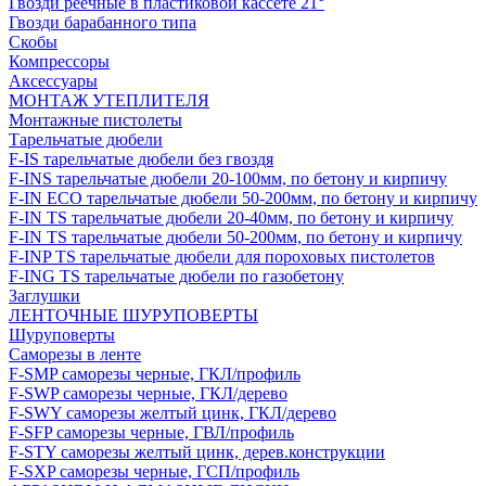
Гвозди реечные в пластиковой кассете 21°
Гвозди барабанного типа
Скобы
Компрессоры
Аксессуары
МОНТАЖ УТЕПЛИТЕЛЯ
Монтажные пистолеты
Тарельчатые дюбели
F-IS тарельчатые дюбели без гвоздя
F-INS тарельчатые дюбели 20-100мм, по бетону и кирпичу
F-IN ECO тарельчатые дюбели 50-200мм, по бетону и кирпичу
F-IN TS тарельчатые дюбели 20-40мм, по бетону и кирпичу
F-IN TS тарельчатые дюбели 50-200мм, по бетону и кирпичу
F-INP TS тарельчатые дюбели для пороховых пистолетов
F-ING TS тарельчатые дюбели по газобетону
Заглушки
ЛЕНТОЧНЫЕ ШУРУПОВЕРТЫ
Шуруповерты
Саморезы в ленте
F-SMP саморезы черные, ГКЛ/профиль
F-SWP саморезы черные, ГКЛ/дерево
F-SWY саморезы желтый цинк, ГКЛ/дерево
F-SFP саморезы черные, ГВЛ/профиль
F-STY саморезы желтый цинк, дерев.конструкции
F-SXP саморезы черные, ГСП/профиль