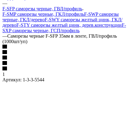
—
F-SFP саморезы черные, ГВЛ/профиль
F-SMP саморезы черные, ГКЛ/профиль
F-SWP саморезы
черные, ГКЛ/дерево
F-SWY саморезы желтый цинк, ГКЛ/
дерево
F-STY саморезы желтый цинк, дерев.конструкции
F-
SXP саморезы черные, ГСП/профиль
—
Саморезы черные F-SFP 35мм в ленте, ГВЛ/профиль
(1000шт/уп)
1
Артикул:
1-3-3-5544