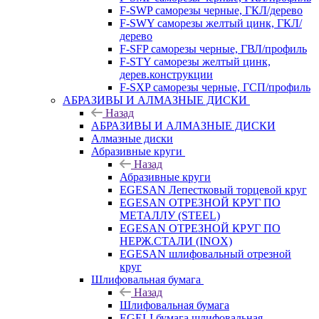
F-SWP саморезы черные, ГКЛ/дерево
F-SWY саморезы желтый цинк, ГКЛ/
дерево
F-SFP саморезы черные, ГВЛ/профиль
F-STY саморезы желтый цинк,
дерев.конструкции
F-SXP саморезы черные, ГСП/профиль
АБРАЗИВЫ И АЛМАЗНЫЕ ДИСКИ
Назад
АБРАЗИВЫ И АЛМАЗНЫЕ ДИСКИ
Алмазные диски
Абразивные круги
Назад
Абразивные круги
EGESAN Лепестковый торцевой круг
EGESAN ОТРЕЗНОЙ КРУГ ПО
МЕТАЛЛУ (STEEL)
EGESAN ОТРЕЗНОЙ КРУГ ПО
НЕРЖ.СТАЛИ (INOX)
EGESAN шлифовальный отрезной
круг
Шлифовальная бумага
Назад
Шлифовальная бумага
EGELI бумага шлифовальная