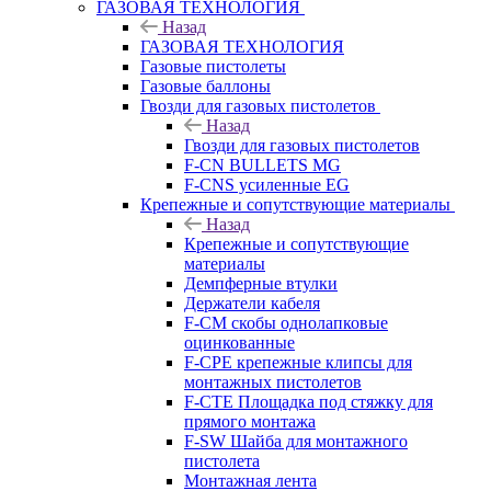
ГАЗОВАЯ ТЕХНОЛОГИЯ
Назад
ГАЗОВАЯ ТЕХНОЛОГИЯ
Газовые пистолеты
Газовые баллоны
Гвозди для газовых пистолетов
Назад
Гвозди для газовых пистолетов
F-CN BULLETS MG
F-CNS усиленные EG
Крепежные и сопутствующие материалы
Назад
Крепежные и сопутствующие
материалы
Демпферные втулки
Держатели кабеля
F-CM скобы однолапковые
оцинкованные
F-CPE крепежные клипсы для
монтажных пистолетов
F-CTE Площадка под стяжку для
прямого монтажа
F-SW Шайба для монтажного
пистолета
Монтажная лента