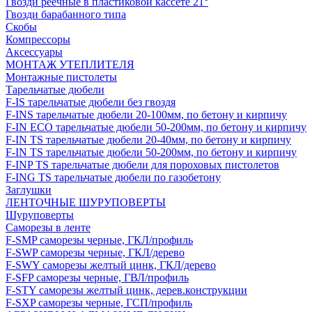
Гвозди реечные в пластиковой кассете 21°
Гвозди барабанного типа
Скобы
Компрессоры
Аксессуары
МОНТАЖ УТЕПЛИТЕЛЯ
Монтажные пистолеты
Тарельчатые дюбели
F-IS тарельчатые дюбели без гвоздя
F-INS тарельчатые дюбели 20-100мм, по бетону и кирпичу
F-IN ECO тарельчатые дюбели 50-200мм, по бетону и кирпичу
F-IN TS тарельчатые дюбели 20-40мм, по бетону и кирпичу
F-IN TS тарельчатые дюбели 50-200мм, по бетону и кирпичу
F-INP TS тарельчатые дюбели для пороховых пистолетов
F-ING TS тарельчатые дюбели по газобетону
Заглушки
ЛЕНТОЧНЫЕ ШУРУПОВЕРТЫ
Шуруповерты
Саморезы в ленте
F-SMP саморезы черные, ГКЛ/профиль
F-SWP саморезы черные, ГКЛ/дерево
F-SWY саморезы желтый цинк, ГКЛ/дерево
F-SFP саморезы черные, ГВЛ/профиль
F-STY саморезы желтый цинк, дерев.конструкции
F-SXP саморезы черные, ГСП/профиль