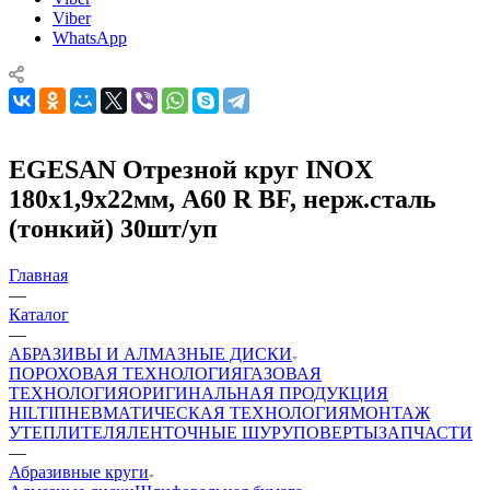
Viber
WhatsApp
EGESAN Отрезной круг INOX
180x1,9x22мм, А60 R BF, нерж.сталь
(тонкий) 30шт/уп
Главная
—
Каталог
—
АБРАЗИВЫ И АЛМАЗНЫЕ ДИСКИ
ПОРОХОВАЯ ТЕХНОЛОГИЯ
ГАЗОВАЯ
ТЕХНОЛОГИЯ
ОРИГИНАЛЬНАЯ ПРОДУКЦИЯ
HILTI
ПНЕВМАТИЧЕСКАЯ ТЕХНОЛОГИЯ
МОНТАЖ
УТЕПЛИТЕЛЯ
ЛЕНТОЧНЫЕ ШУРУПОВЕРТЫ
ЗАПЧАСТИ
—
Абразивные круги