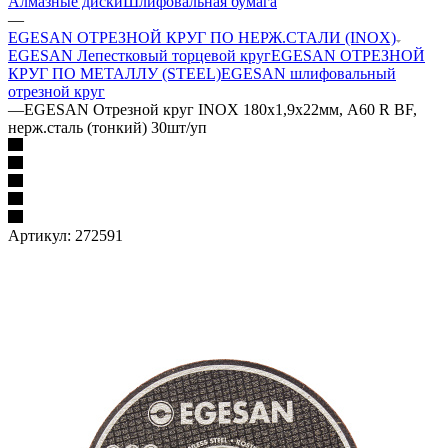
Алмазные диски
Шлифовальная бумага
—
EGESAN ОТРЕЗНОЙ КРУГ ПО НЕРЖ.СТАЛИ (INOX)
EGESAN Лепестковый торцевой круг
EGESAN ОТРЕЗНОЙ
КРУГ ПО МЕТАЛЛУ (STEEL)
EGESAN шлифовальный
отрезной круг
—
EGESAN Отрезной круг INOX 180x1,9x22мм, А60 R BF,
нерж.сталь (тонкий) 30шт/уп
Артикул:
272591