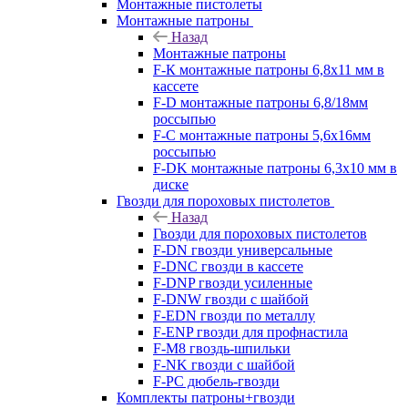
Монтажные пистолеты
Монтажные патроны
Назад
Монтажные патроны
F-К монтажные патроны 6,8х11 мм в
кассете
F-D монтажные патроны 6,8/18мм
россыпью
F-C монтажные патроны 5,6х16мм
россыпью
F-DK монтажные патроны 6,3х10 мм в
диске
Гвозди для пороховых пистолетов
Назад
Гвозди для пороховых пистолетов
F-DN гвозди универсальные
F-DNC гвозди в кассете
F-DNP гвозди усиленные
F-DNW гвозди с шайбой
F-EDN гвозди по металлу
F-ENP гвозди для профнастила
F-M8 гвоздь-шпильки
F-NK гвозди с шайбой
F-PC дюбель-гвозди
Комплекты патроны+гвозди