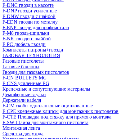
F-DNC гвозди в кассете
F-DNP гвозди усиленные
F-DNW гвозди с шайбой
F-EDN гвозди по металлу
F-ENP гвозди для профнастила
F-M8 гвоздь-шпильки
F-NK гвозди с шайбой
F-PC дюбель-гвозди
Комплекты патроны+гвозди
ГАЗОВАЯ ТЕХНОЛОГИЯ
Газовые пистолеты
Газовые баллоны
Гвозди для газовых пистолетов
F-CN BULLETS MG
F-CNS усиленные EG
Крепежные и сопутствующие материалы
Демпферные втулки
Держатели кабеля
F-CM скобы однолапковые оцинкованные
F-CPE крепежные клипсы для монтажных пистолетов
F-CTE Площадка под стяжку для прямого монтажа
F-SW Шайба для монтажного пистолета
Монтажная лента
Средства для ухода