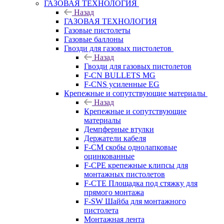
ГАЗОВАЯ ТЕХНОЛОГИЯ
Назад
ГАЗОВАЯ ТЕХНОЛОГИЯ
Газовые пистолеты
Газовые баллоны
Гвозди для газовых пистолетов
Назад
Гвозди для газовых пистолетов
F-CN BULLETS MG
F-CNS усиленные EG
Крепежные и сопутствующие материалы
Назад
Крепежные и сопутствующие
материалы
Демпферные втулки
Держатели кабеля
F-CM скобы однолапковые
оцинкованные
F-CPE крепежные клипсы для
монтажных пистолетов
F-CTE Площадка под стяжку для
прямого монтажа
F-SW Шайба для монтажного
пистолета
Монтажная лента