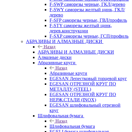
F-SWP саморезы черные, ГКЛ/дерево
F-SWY саморезы желтый цинк, ГКЛ/
дерево
F-SFP саморезы черные, ГВЛ/профиль
F-STY саморезы желтый цинк,
дерев.конструкции
F-SXP саморезы черные, ГСП/профиль
АБРАЗИВЫ И АЛМАЗНЫЕ ДИСКИ
Назад
АБРАЗИВЫ И АЛМАЗНЫЕ ДИСКИ
Алмазные диски
Абразивные круги
Назад
Абразивные круги
EGESAN Лепестковый торцевой круг
EGESAN ОТРЕЗНОЙ КРУГ ПО
МЕТАЛЛУ (STEEL)
EGESAN ОТРЕЗНОЙ КРУГ ПО
НЕРЖ.СТАЛИ (INOX)
EGESAN шлифовальный отрезной
круг
Шлифовальная бумага
Назад
Шлифовальная бумага
EGELI бумага шлифовальная