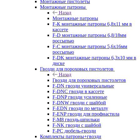
Монтажные пистолеты
Монтажные патроны
Назад
Монтажные патроны
F-К монтажные патроны 6,8х11 мм в
кассете
F-D монтажные патроны 6,8/18мм
россыпью
F-C монтажные патроны 5,6х16мм
россыпью
F-DK монтажные патроны 6,3х10 мм в
диске
Гвозди для пороховых пистолетов
Назад
Гвозди для пороховых пистолетов
F-DN гвозди универсальные
F-DNC гвозди в кассете
F-DNP гвозди усиленные
F-DNW гвозди с шайбой
F-EDN гвозди по металлу
F-ENP гвозди для профнастила
F-M8 гвоздь-шпильки
F-NK гвозди с шайбой
F-PC дюбель-гвозди
Комплекты патроны+гвозди