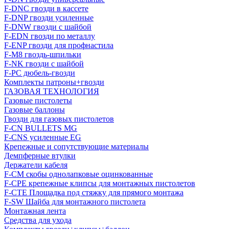
F-DNC гвозди в кассете
F-DNP гвозди усиленные
F-DNW гвозди с шайбой
F-EDN гвозди по металлу
F-ENP гвозди для профнастила
F-M8 гвоздь-шпильки
F-NK гвозди с шайбой
F-PC дюбель-гвозди
Комплекты патроны+гвозди
ГАЗОВАЯ ТЕХНОЛОГИЯ
Газовые пистолеты
Газовые баллоны
Гвозди для газовых пистолетов
F-CN BULLETS MG
F-CNS усиленные EG
Крепежные и сопутствующие материалы
Демпферные втулки
Держатели кабеля
F-CM скобы однолапковые оцинкованные
F-CPE крепежные клипсы для монтажных пистолетов
F-CTE Площадка под стяжку для прямого монтажа
F-SW Шайба для монтажного пистолета
Монтажная лента
Средства для ухода