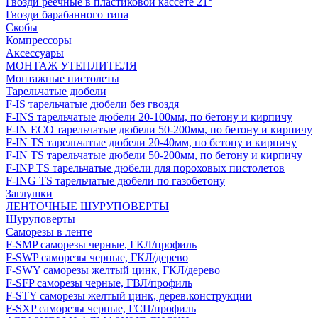
Гвозди реечные в пластиковой кассете 21°
Гвозди барабанного типа
Скобы
Компрессоры
Аксессуары
МОНТАЖ УТЕПЛИТЕЛЯ
Монтажные пистолеты
Тарельчатые дюбели
F-IS тарельчатые дюбели без гвоздя
F-INS тарельчатые дюбели 20-100мм, по бетону и кирпичу
F-IN ECO тарельчатые дюбели 50-200мм, по бетону и кирпичу
F-IN TS тарельчатые дюбели 20-40мм, по бетону и кирпичу
F-IN TS тарельчатые дюбели 50-200мм, по бетону и кирпичу
F-INP TS тарельчатые дюбели для пороховых пистолетов
F-ING TS тарельчатые дюбели по газобетону
Заглушки
ЛЕНТОЧНЫЕ ШУРУПОВЕРТЫ
Шуруповерты
Саморезы в ленте
F-SMP саморезы черные, ГКЛ/профиль
F-SWP саморезы черные, ГКЛ/дерево
F-SWY саморезы желтый цинк, ГКЛ/дерево
F-SFP саморезы черные, ГВЛ/профиль
F-STY саморезы желтый цинк, дерев.конструкции
F-SXP саморезы черные, ГСП/профиль