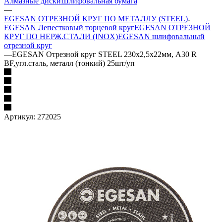
Алмазные диски
Шлифовальная бумага
—
EGESAN ОТРЕЗНОЙ КРУГ ПО МЕТАЛЛУ (STEEL)
EGESAN Лепестковый торцевой круг
EGESAN ОТРЕЗНОЙ
КРУГ ПО НЕРЖ.СТАЛИ (INOX)
EGESAN шлифовальный
отрезной круг
—
EGESAN Отрезной круг STEEL 230x2,5x22мм, А30 R
BF,угл.сталь, металл (тонкий) 25шт/уп
Артикул:
272025