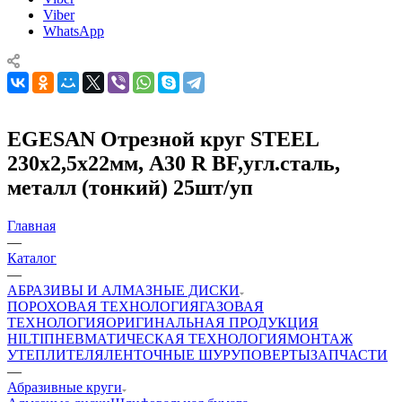
Viber
WhatsApp
EGESAN Отрезной круг STEEL
230x2,5x22мм, А30 R BF,угл.сталь,
металл (тонкий) 25шт/уп
Главная
—
Каталог
—
АБРАЗИВЫ И АЛМАЗНЫЕ ДИСКИ
ПОРОХОВАЯ ТЕХНОЛОГИЯ
ГАЗОВАЯ
ТЕХНОЛОГИЯ
ОРИГИНАЛЬНАЯ ПРОДУКЦИЯ
HILTI
ПНЕВМАТИЧЕСКАЯ ТЕХНОЛОГИЯ
МОНТАЖ
УТЕПЛИТЕЛЯ
ЛЕНТОЧНЫЕ ШУРУПОВЕРТЫ
ЗАПЧАСТИ
—
Абразивные круги